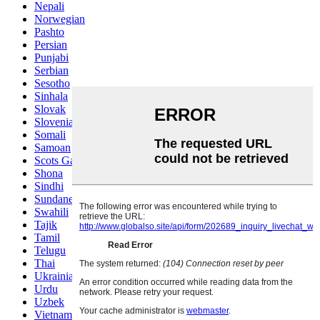
Nepali
Norwegian
Pashto
Persian
Punjabi
Serbian
Sesotho
Sinhala
Slovak
Slovenian
Somali
Samoan
Scots Gaelic
Shona
Sindhi
Sundanese
Swahili
Tajik
Tamil
Telugu
Thai
Ukrainian
Urdu
Uzbek
Vietnamese