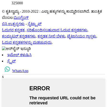
325000
© ಕೃತಿಸ್ವಾಮ್ಯ - 2010-2022 : ಎಲ್ಲಾ ಹಕ್ಕುಗಳನ್ನು ಕಾಯ್ದಿರಿಸಲಾಗಿದೆ. ತಾಂತ್ರಿಕ
ಬೆಂಬಲ:
ಮಿಂಗ್ಚೆಂಗ್
ಬಿಸಿ ಉತ್ಪನ್ನಗಳು
-
ಸೈಟ್ಮ್ಯಾಪ್
ಓದುಗರ ಕನ್ನಡಕ
,
ಸರಿಹೊಂದಿಸಬಹುದಾದ ಓದುವ ಕನ್ನಡಕಗಳು
,
ಕಂಪ್ಯೂಟರ್ ಕನ್ನಡಕಗಳು
,
ಕನ್ನಡಕ ನೀಲಿ ಬೆಳಕು
,
ಟೈಟಾನಿಯಂ ಗ್ಲಾಸ್ಗಳು
,
ಓದುವ ಕನ್ನಡಕಗಳನ್ನು ಮಡಚುವುದು
,
ಇಮೇಲ್ ಕಳುಹಿಸಿ
ಸ್ಕೈಪ್
WhatsApp
x