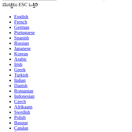
ಮುಚ್ಚಲು ESC ಒತ್ತಿರಿ
English
French
German
Portuguese
Spanish
Russian
Japanese
Korean
Arabic
Irish
Greek
Turkish
Italian
Danish
Romanian
Indonesian
Czech
Afrikaans
Swedish
Polish
Basque
Catalan