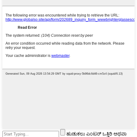
ಹುಡುಕಲು ಎಂಟರ್ ಒತ್ತಿರಿ ಅಥವಾ