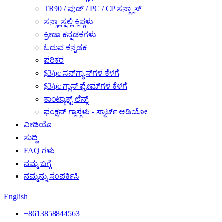
TR90 / ವುಡ್ / PC / CP ಸನ್ಗ್ಲಾಸ್
ಸನ್ಗ್ಲಾಸ್ನಲ್ಲಿ ಕ್ಲಿಪ್ಗಳು
ಕ್ರೀಡಾ ಕನ್ನಡಕಗಳು
ಓದುವ ಕನ್ನಡಕ
ಪರಿಕರ
$3/pc ಸನ್‌ಗ್ಯಾಸ್‌ಗಳ ಕೆಳಗೆ
$3/pc ಗ್ಲಾಸ್ ಫ್ರೇಮ್‌ಗಳ ಕೆಳಗೆ
ಕಾಂಟ್ಯಾಕ್ಟ್ ಲೆನ್ಸ್
ಫಂಕ್ಷನ್ ಗ್ಲಾಸ್ಗಳು - ಸ್ಮಾರ್ಟ್ ಆಡಿಯೋ
ವೀಡಿಯೊ
ಸುದ್ದಿ
FAQ ಗಳು
ನಮ್ಮ ಬಗ್ಗೆ
ನಮ್ಮನ್ನು ಸಂಪರ್ಕಿಸಿ
English
+8613858844563