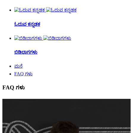
ಓದುವ ಕನ್ನಡಕ
ಬಿಡಿಭಾಗಗಳು
ಮನೆ
FAQ ಗಳು
FAQ ಗಳು