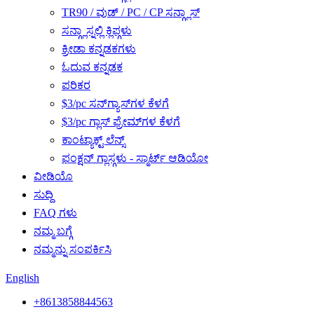
TR90 / ವುಡ್ / PC / CP ಸನ್ಗ್ಲಾಸ್
ಸನ್ಗ್ಲಾಸ್ನಲ್ಲಿ ಕ್ಲಿಪ್ಗಳು
ಕ್ರೀಡಾ ಕನ್ನಡಕಗಳು
ಓದುವ ಕನ್ನಡಕ
ಪರಿಕರ
$3/pc ಸನ್‌ಗ್ಯಾಸ್‌ಗಳ ಕೆಳಗೆ
$3/pc ಗ್ಲಾಸ್ ಫ್ರೇಮ್‌ಗಳ ಕೆಳಗೆ
ಕಾಂಟ್ಯಾಕ್ಟ್ ಲೆನ್ಸ್
ಫಂಕ್ಷನ್ ಗ್ಲಾಸ್ಗಳು - ಸ್ಮಾರ್ಟ್ ಆಡಿಯೋ
ವೀಡಿಯೊ
ಸುದ್ದಿ
FAQ ಗಳು
ನಮ್ಮ ಬಗ್ಗೆ
ನಮ್ಮನ್ನು ಸಂಪರ್ಕಿಸಿ
English
+8613858844563