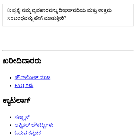
8: ಪ್ರಶ್ನೆ: ನಮ್ಮ ವ್ಯವಹಾರವನ್ನು ದೀರ್ಘಾವಧಿಯ ಮತ್ತು ಉತ್ತಮ
ಸಂಬಂಧವನ್ನು ಹೇಗೆ ಮಾಡುತ್ತೀರಿ?
ಖರೀದಿದಾರರು
ಡೌನ್‌ಲೋಡ್ ಮಾಡಿ
FAQ ಗಳು
ಕ್ಯಾಟಲಾಗ್
ಸನ್ಗ್ಲಾಸ್
ಆಪ್ಟಿಕಲ್ ಚೌಕಟ್ಟುಗಳು
ಓದುವ ಕನ್ನಡಕ