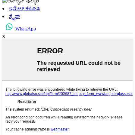
ಇಮೇಲ್ ಕಳುಹಿಸಿ
ಸ್ಕೈಪ್
WhatsApp
x