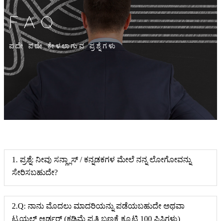
FAQ
ಪದೇ ಪದೇ ಕೇಳಲಾಗುವ ಪ್ರಶ್ನೆಗಳು
1. ಪ್ರಶ್ನೆ: ನೀವು ಸನ್ಗ್ಲಾಸ್ / ಕನ್ನಡಕಗಳ ಮೇಲೆ ನನ್ನ ಲೋಗೋವನ್ನು
ಸೇರಿಸಬಹುದೇ?
2.Q: ನಾನು ಮೊದಲು ಮಾದರಿಯನ್ನು ಪಡೆಯಬಹುದೇ ಅಥವಾ
ಟ್ರಯಲ್ ಆರ್ಡರ್ (ಕಡಿಮೆ ಪ್ರತಿ ಬಣ್ಣಕ್ಕೆ ಕ್ಯೂಟಿ 100 ಪಿಸಿಗಳು)