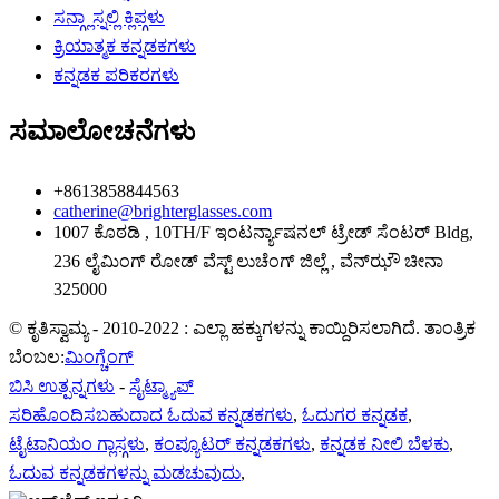
ಸನ್ಗ್ಲಾಸ್ನಲ್ಲಿ ಕ್ಲಿಪ್ಗಳು
ಕ್ರಿಯಾತ್ಮಕ ಕನ್ನಡಕಗಳು
ಕನ್ನಡಕ ಪರಿಕರಗಳು
ಸಮಾಲೋಚನೆಗಳು
+8613858844563
catherine@brighterglasses.com
1007 ಕೊಠಡಿ , 10TH/F ಇಂಟರ್ನ್ಯಾಷನಲ್ ಟ್ರೇಡ್ ಸೆಂಟರ್ Bldg,
236 ಲೈಮಿಂಗ್ ರೋಡ್ ವೆಸ್ಟ್ ಲುಚೆಂಗ್ ಜಿಲ್ಲೆ , ವೆನ್‌ಝೌ ಚೀನಾ
325000
© ಕೃತಿಸ್ವಾಮ್ಯ - 2010-2022 : ಎಲ್ಲಾ ಹಕ್ಕುಗಳನ್ನು ಕಾಯ್ದಿರಿಸಲಾಗಿದೆ. ತಾಂತ್ರಿಕ
ಬೆಂಬಲ:
ಮಿಂಗ್ಚೆಂಗ್
ಬಿಸಿ ಉತ್ಪನ್ನಗಳು
-
ಸೈಟ್ಮ್ಯಾಪ್
ಸರಿಹೊಂದಿಸಬಹುದಾದ ಓದುವ ಕನ್ನಡಕಗಳು
,
ಓದುಗರ ಕನ್ನಡಕ
,
ಟೈಟಾನಿಯಂ ಗ್ಲಾಸ್ಗಳು
,
ಕಂಪ್ಯೂಟರ್ ಕನ್ನಡಕಗಳು
,
ಕನ್ನಡಕ ನೀಲಿ ಬೆಳಕು
,
ಓದುವ ಕನ್ನಡಕಗಳನ್ನು ಮಡಚುವುದು
,