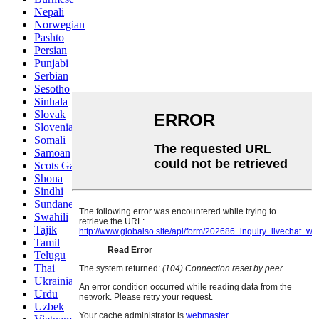
Nepali
Norwegian
Pashto
Persian
Punjabi
Serbian
Sesotho
Sinhala
Slovak
Slovenian
Somali
Samoan
Scots Gaelic
Shona
Sindhi
Sundanese
Swahili
Tajik
Tamil
Telugu
Thai
Ukrainian
Urdu
Uzbek