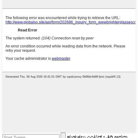
ಹುಡುಕಲು ಎಂಟರ್ ಒತ್ತಿರಿ ಅಥವಾ