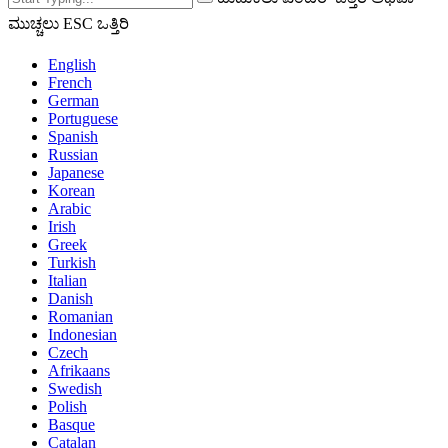
ಮುಚ್ಚಲು ESC ಒತ್ತಿರಿ
English
French
German
Portuguese
Spanish
Russian
Japanese
Korean
Arabic
Irish
Greek
Turkish
Italian
Danish
Romanian
Indonesian
Czech
Afrikaans
Swedish
Polish
Basque
Catalan