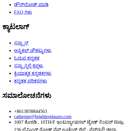
ಡೌನ್‌ಲೋಡ್ ಮಾಡಿ
FAQ ಗಳು
ಕ್ಯಾಟಲಾಗ್
ಸನ್ಗ್ಲಾಸ್
ಆಪ್ಟಿಕಲ್ ಚೌಕಟ್ಟುಗಳು
ಓದುವ ಕನ್ನಡಕ
ಸನ್ಗ್ಲಾಸ್ನಲ್ಲಿ ಕ್ಲಿಪ್ಗಳು
ಕ್ರಿಯಾತ್ಮಕ ಕನ್ನಡಕಗಳು
ಕನ್ನಡಕ ಪರಿಕರಗಳು
ಸಮಾಲೋಚನೆಗಳು
+8613858844563
catherine@brighterglasses.com
1007 ಕೊಠಡಿ , 10TH/F ಇಂಟರ್ನ್ಯಾಷನಲ್ ಟ್ರೇಡ್ ಸೆಂಟರ್ Bldg,
236 ಲೈಮಿಂಗ್ ರೋಡ್ ವೆಸ್ಟ್ ಲುಚೆಂಗ್ ಜಿಲ್ಲೆ , ವೆನ್‌ಝೌ ಚೀನಾ