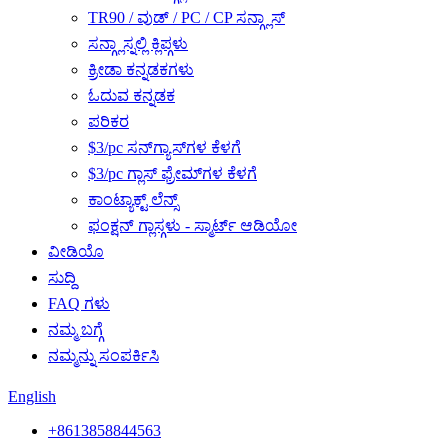
TR90 / ವುಡ್ / PC / CP ಸನ್ಗ್ಲಾಸ್
ಸನ್ಗ್ಲಾಸ್ನಲ್ಲಿ ಕ್ಲಿಪ್ಗಳು
ಕ್ರೀಡಾ ಕನ್ನಡಕಗಳು
ಓದುವ ಕನ್ನಡಕ
ಪರಿಕರ
$3/pc ಸನ್‌ಗ್ಯಾಸ್‌ಗಳ ಕೆಳಗೆ
$3/pc ಗ್ಲಾಸ್ ಫ್ರೇಮ್‌ಗಳ ಕೆಳಗೆ
ಕಾಂಟ್ಯಾಕ್ಟ್ ಲೆನ್ಸ್
ಫಂಕ್ಷನ್ ಗ್ಲಾಸ್ಗಳು - ಸ್ಮಾರ್ಟ್ ಆಡಿಯೋ
ವೀಡಿಯೊ
ಸುದ್ದಿ
FAQ ಗಳು
ನಮ್ಮ ಬಗ್ಗೆ
ನಮ್ಮನ್ನು ಸಂಪರ್ಕಿಸಿ
English
+8613858844563