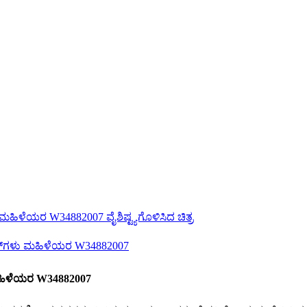
ು ಮಹಿಳೆಯರ W34882007