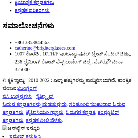
ಕ್ರಿಯಾತ್ಮಕ ಕನ್ನಡಕಗಳು
ಕನ್ನಡಕ ಪರಿಕರಗಳು
ಸಮಾಲೋಚನೆಗಳು
+8613858844563
catherine@brighterglasses.com
1007 ಕೊಠಡಿ , 10TH/F ಇಂಟರ್ನ್ಯಾಷನಲ್ ಟ್ರೇಡ್ ಸೆಂಟರ್ Bldg,
236 ಲೈಮಿಂಗ್ ರೋಡ್ ವೆಸ್ಟ್ ಲುಚೆಂಗ್ ಜಿಲ್ಲೆ , ವೆನ್‌ಝೌ ಚೀನಾ
325000
© ಕೃತಿಸ್ವಾಮ್ಯ - 2010-2022 : ಎಲ್ಲಾ ಹಕ್ಕುಗಳನ್ನು ಕಾಯ್ದಿರಿಸಲಾಗಿದೆ. ತಾಂತ್ರಿಕ
ಬೆಂಬಲ:
ಮಿಂಗ್ಚೆಂಗ್
ಬಿಸಿ ಉತ್ಪನ್ನಗಳು
-
ಸೈಟ್ಮ್ಯಾಪ್
ಓದುವ ಕನ್ನಡಕಗಳನ್ನು ಮಡಚುವುದು
,
ಸರಿಹೊಂದಿಸಬಹುದಾದ ಓದುವ
ಕನ್ನಡಕಗಳು
,
ಟೈಟಾನಿಯಂ ಗ್ಲಾಸ್ಗಳು
,
ಓದುಗರ ಕನ್ನಡಕ
,
ಕಂಪ್ಯೂಟರ್
ಕನ್ನಡಕಗಳು
,
ಕನ್ನಡಕ ನೀಲಿ ಬೆಳಕು
,
ಇಮೇಲ್ ಕಳುಹಿಸಿ