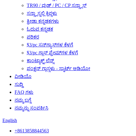
TR90 / ವುಡ್ / PC / CP ಸನ್ಗ್ಲಾಸ್
ಸನ್ಗ್ಲಾಸ್ನಲ್ಲಿ ಕ್ಲಿಪ್ಗಳು
ಕ್ರೀಡಾ ಕನ್ನಡಕಗಳು
ಓದುವ ಕನ್ನಡಕ
ಪರಿಕರ
$3/pc ಸನ್‌ಗ್ಯಾಸ್‌ಗಳ ಕೆಳಗೆ
$3/pc ಗ್ಲಾಸ್ ಫ್ರೇಮ್‌ಗಳ ಕೆಳಗೆ
ಕಾಂಟ್ಯಾಕ್ಟ್ ಲೆನ್ಸ್
ಫಂಕ್ಷನ್ ಗ್ಲಾಸ್ಗಳು - ಸ್ಮಾರ್ಟ್ ಆಡಿಯೋ
ವೀಡಿಯೊ
ಸುದ್ದಿ
FAQ ಗಳು
ನಮ್ಮ ಬಗ್ಗೆ
ನಮ್ಮನ್ನು ಸಂಪರ್ಕಿಸಿ
English
+8613858844563