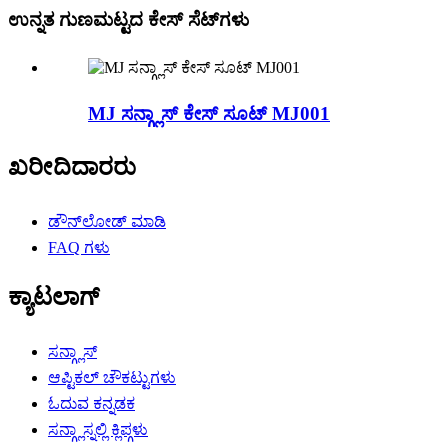
ಉನ್ನತ ಗುಣಮಟ್ಟದ ಕೇಸ್ ಸೆಟ್‌ಗಳು
MJ ಸನ್ಗ್ಲಾಸ್ ಕೇಸ್ ಸೂಟ್ MJ001
ಖರೀದಿದಾರರು
ಡೌನ್‌ಲೋಡ್ ಮಾಡಿ
FAQ ಗಳು
ಕ್ಯಾಟಲಾಗ್
ಸನ್ಗ್ಲಾಸ್
ಆಪ್ಟಿಕಲ್ ಚೌಕಟ್ಟುಗಳು
ಓದುವ ಕನ್ನಡಕ
ಸನ್ಗ್ಲಾಸ್ನಲ್ಲಿ ಕ್ಲಿಪ್ಗಳು