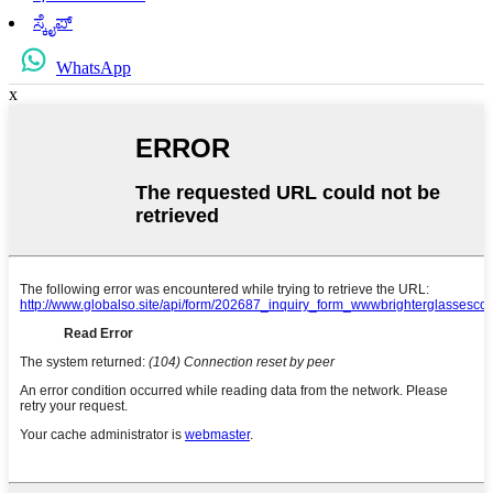
ಸ್ಕೈಪ್
WhatsApp
x